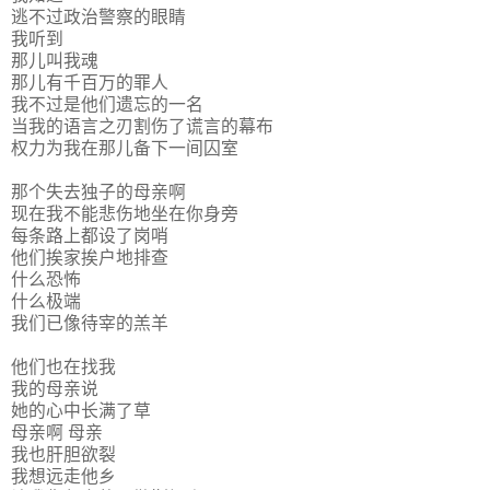
逃不过政治警察的眼睛
我听到
那儿叫我魂
那儿有千百万的罪人
我不过是他们遗忘的一名
当我的语言之刃割伤了谎言的幕布
权力为我在那儿备下一间囚室
那个失去独子的母亲啊
现在我不能悲伤地坐在你身旁
每条路上都设了岗哨
他们挨家挨户地排查
什么恐怖
什么极端
我们已像待宰的羔羊
他们也在找我
我的母亲说
她的心中长满了草
母亲啊 母亲
我也肝胆欲裂
我想远走他乡