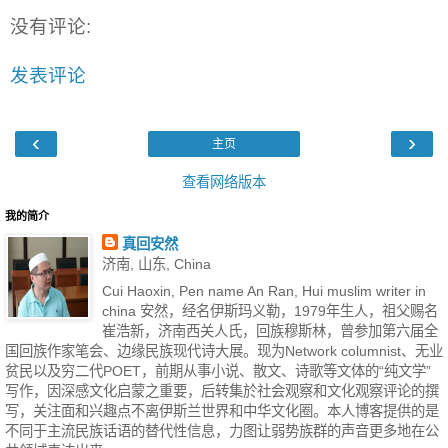
没有评论:
发表评论
‹
›
主页
查看网络版本
我的简介
真回安然
济南, 山东, China
Cui Haoxin, Pen name An Ran, Hui muslim writer in
china 安然，经名伊斯玛义勒，1979年生人，祖父赐名
崔浩新，济南西关人氏，回族穆斯林，曾参加第六届全
国回族作家笔会、边缘民族现代诗大展。现为Network columnist、无业
贫民以及穷二代POET，前期从事小说、散文、诗歌等文体的“纯文学”
写作，因深感文化启蒙之重要，后转集於社会观察和文化观察评论的撰
写，关注面和兴趣点不离伊斯兰世界和中华文化圈。本人博客提供的是
不同于主流民族话语的替代性信息，力图让弱势族群的声音更多地在公