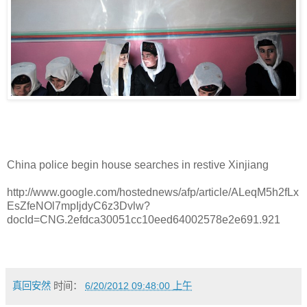
China police begin house searches in restive Xinjiang
http://www.google.com/hostednews/afp/article/ALeqM5h2fLx
EsZfeNOl7mpIjdyC6z3Dvlw?
docId=CNG.2efdca30051cc10eed64002578e2e691.921
真回安然
时间：
6/20/2012 09:48:00 上午