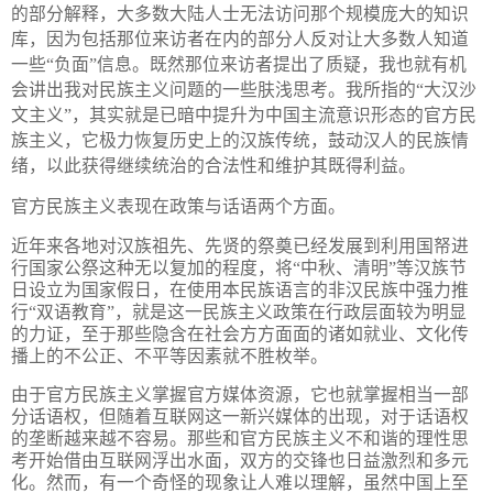
的部分解释，大多数大陆人士无法访问那个规模庞大的知识
库，因为包括那位来访者在内的部分人反对让大多数人知道
一些“负面”信息。既然那位来访者提出了质疑，我也就有机
会讲出我对民族主义问题的一些肤浅思考。我所指的“大汉沙
文主义”，其实就是已暗中提升为中国主流意识形态的官方民
族主义，它极力恢复历史上的汉族传统，鼓动汉人的民族情
绪，以此获得继续统治的合法性和维护其既得利益。
官方民族主义表现在政策与话语两个方面。
近年来各地对汉族祖先、先贤的祭奠已经发展到利用国帑进
行国家公祭这种无以复加的程度，将“中秋、清明”等汉族节
日设立为国家假日，在使用本民族语言的非汉民族中强力推
行“双语教育”，就是这一民族主义政策在行政层面较为明显
的力证，至于那些隐含在社会方方面面的诸如就业、文化传
播上的不公正、不平等因素就不胜枚举。
由于官方民族主义掌握官方媒体资源，它也就掌握相当一部
分话语权，但随着互联网这一新兴媒体的出现，对于话语权
的垄断越来越不容易。那些和官方民族主义不和谐的理性思
考开始借由互联网浮出水面，双方的交锋也日益激烈和多元
化。然而，有一个奇怪的现象让人难以理解，虽然中国上至