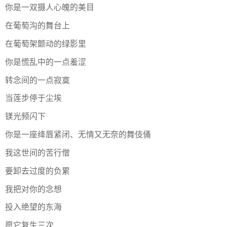
你是一双摄人心魄的美目
在葡萄沟的舞台上
在葡萄架颤动的绿影里
你是慌乱中的一点羞涩
转念间的一点寂寞
当莲步停于尘埃
镁光频闪下
你是一座绛唇紧闭、无情又无奈的舞伎俑
我这世间的苦行僧
要卸去过度的负累
我把对你的念想
投入绝望的东海
愿它复生三次