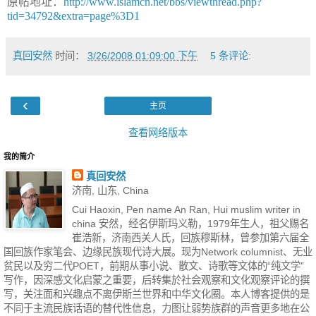
原帖地址：
http://www.islamcn.net/bbs/viewthread.php?
tid=34792&extra=page%3D1
真回安然
时间：
3/26/2008 01:09:00 下午
5 条评论:
‹
主页
查看网络版本
我的简介
真回安然
济南, 山东, China
Cui Haoxin, Pen name An Ran, Hui muslim writer in
china 安然，经名伊斯玛义勒，1979年生人，祖父赐名
崔浩新，济南西关人氏，回族穆斯林，曾参加第六届全
国回族作家笔会、边缘民族现代诗大展。现为Network columnist、无业
贫民以及穷二代POET，前期从事小说、散文、诗歌等文体的“纯文学”
写作，因深感文化启蒙之重要，后转集於社会观察和文化观察评论的撰
写，关注面和兴趣点不离伊斯兰世界和中华文化圈。本人博客提供的是
不同于主流民族话语的替代性信息，力图让弱势族群的声音更多地在公