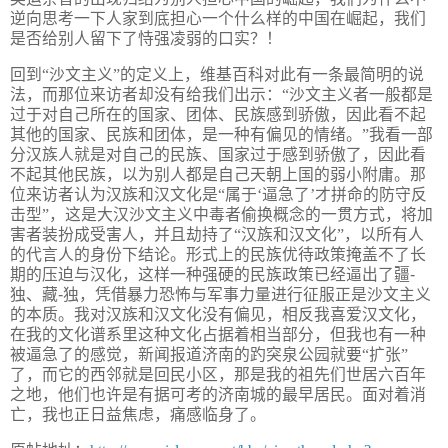
逆向思考一下人家到底担心一个什么样的中国在崛起，我们
是否给别人留下了恃强凌弱的口实？！
回到“沙文主义”的定义上，维基百科对此有一条最简明的说
法，而那位来访者却没有给我们出示：“沙文主义者一般都是
过于对自己所在的国家、团体、民族感到骄傲，因此看不起
其他的国家、民族和团体，是一种有偏见的情绪。”我看一部
分汉族人就是对自己的民族、国家过于感到骄傲了，因此看
不起其他民族，以为别人都是自己天朝上国的弱小附庸。那
位来访者认为汉族和汉文化是“属于‘逼急了’才拼命的防守反
击型”，这是大汉沙文主义中毒者偷换概念的一贯方式，将加
害者装扮成受害人，并且劫持了“汉族和汉文化”，以所有人
的代言人的身份下结论。形式上的民族优待政策掩盖不了长
期的压迫与汉化，这样一种强硬的民族政策已经逼出了疆
-
独、藏
-
独，凭借暴力恐怖与军事力量进行征服正是沙文主义
的本质。我对汉族和汉文化没有偏见，相反我喜爱汉文化，
在我的文化谱系里这种文化占据着相当部分，但我也有一种
被逼急了的感觉，新闻报道济南的趵突泉公园就要“扩张”
了，而它的西邻就是回民小区，那是我的祖先们世居六百年
之地，他们也许是有据可考的济南城的最早居民。面对着消
亡，我也正日益焦虑，痛感临身了。