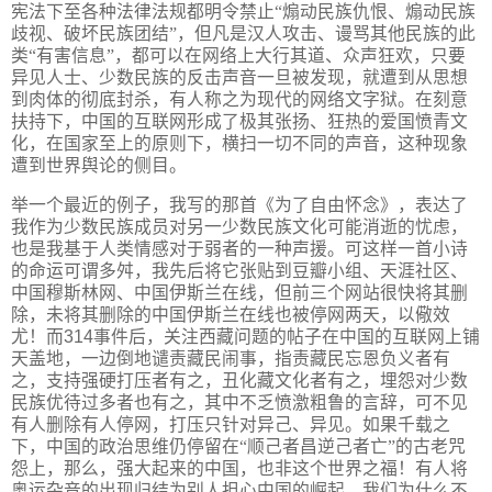
宪法下至各种法律法规都明令禁止“煽动民族仇恨、煽动民族
歧视、破坏民族团结”，但凡是汉人攻击、谩骂其他民族的此
类“有害信息”，都可以在网络上大行其道、众声狂欢，只要
异见人士、少数民族的反击声音一旦被发现，就遭到从思想
到肉体的彻底封杀，有人称之为现代的网络文字狱。在刻意
扶持下，中国的互联网形成了极其张扬、狂热的爱国愤青文
化，在国家至上的原则下，横扫一切不同的声音，这种现象
遭到世界舆论的侧目。
举一个最近的例子，我写的那首《为了自由怀念》，表达了
我作为少数民族成员对另一少数民族文化可能消逝的忧虑，
也是我基于人类情感对于弱者的一种声援。可这样一首小诗
的命运可谓多舛，我先后将它张贴到豆瓣小组、天涯社区、
中国穆斯林网、中国伊斯兰在线，但前三个网站很快将其删
除，未将其删除的中国伊斯兰在线也被停网两天，以儆效
尤！而
314
事件后，关注西藏问题的帖子在中国的互联网上铺
天盖地，一边倒地谴责藏民闹事，指责藏民忘恩负义者有
之，支持强硬打压者有之，丑化藏文化者有之，埋怨对少数
民族优待过多者也有之，其中不乏愤激粗鲁的言辞，可不见
有人删除有人停网，打压只针对异己、异见。如果千载之
下，中国的政治思维仍停留在“顺己者昌逆己者亡”的古老咒
怨上，那么，强大起来的中国，也非这个世界之福！有人将
奥运杂音的出现归结为别人担心中国的崛起，我们为什么不