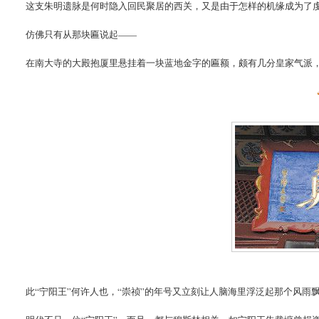
这支朱明遗脉是何时隐入回民聚居的西关，又是由于怎样的机缘成为了
仿佛只有从那块匾说起——
在南大寺的大殿抱厦里悬挂着一块蓝地金字的匾额，颇有几分皇家气派，
此“宁阳王”何许人也，“崇祯”的年号又立刻让人脑海里浮泛起那个风雨