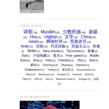
LABEL CLOUD
诗歌
Muslim
少数民族
新疆
(49)
(43)
(40)
Hui
Uighur
文学
China
(33)
(28)
(24)
(23)
(20)
Islam
网络时评
荒唐岁月
(18)
(18)
(18)
Arab
济南
代言回族
民族主义
答难
(10)
(10)
(9)
(9)
Writer
New media
Terrorism
影像
(8)
(7)
(6)
(6)
(6)
Eid
小说地藏
斋月
Free speech
Middle
(5)
(5)
(5)
(4)
East
Blog
India
Palestine
书话
来信
(4)
(3)
(3)
(3)
(3)
(3)
爱情
Chechnya
Obama
Pakistan
(3)
(2)
(2)
(2)
Totalitarianism
Turkey
新左派
Assassination
(2)
(2)
(2)
(1)
Black
Democracy
Dungan
Isreal
Syria
(1)
(1)
(1)
(1)
(1)
Tibet
USA
iran
literature news
refugee
抗战
(1)
(1)
(1)
(1)
(1)
(1)
#DONTBOMBSYRIA