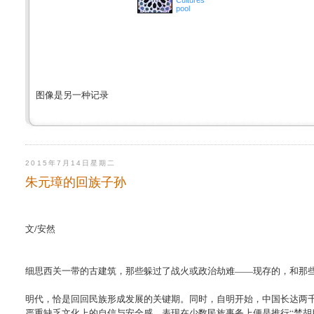
Cultures
pool
图像是另一种记录
2015年7月14日星期二
朱元璋的回族子孙
文/安然
细思西关一带的古建筑，那些躲过了战火或政治劫难——现存的，和那
明代，恰是回回民族形成发展的关键期。同时，自明开始，中国长达两
严重缺乏文化上的自信与安全感，表现在少数民族事务上便是推行“禁胡