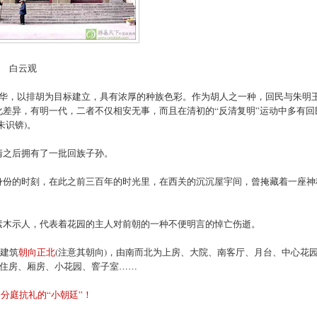
白云观
之中华，以排胡为目标建立，具有浓厚的种族色彩。作为胡人之一种，回民与朱明
差异，有明一代，二者不仅相安无事，而且在清初的“反清复明”运动中多有回
朱识锛)。
清之后拥有了一批回族子孙。
身份的时刻，在此之前三百年的时光里，在西关的沉沉屋宇间，曾掩藏着一座神
素木示人，代表着花园的主人对前朝的一种不便明言的悼亡伤逝。
体建筑
朝向正北
(注意其朝向)，由南而北为上房、大院、南客厅、月台、中心花
有住房、厢房、小花园、窨子室……
个分庭抗礼的“小朝廷”！