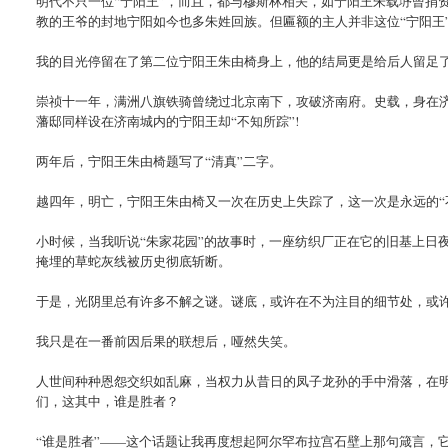
明代不只一位“宁阳王”，而且，都与穆斯林相关，如宁阳王朱载垿曾捐
教的王爷的封地宁阳如今也多朱姓回族。但匾额的主人并非这位“宁阳王
我的目光停留在了第二位宁阳王朱由椅身上，他的结局更是给后人留足
崇祯十一年，满洲八旗铁骑曾绕过北京南下，攻破济南府。史载，身在
藩邸同样设在济南城内的宁阳王却“不知所踪”!
两年后，宁阳王朱由椅题写了“清真”二字。
越四年，明亡，宁阳王朱由椅又一次在历史上失踪了，这一次是永远的“
小时候，当我听说“朱家花园”的故事时，一座纺织厂正在它的旧基上日
掩埋的草蛇灰线被历史彻底斩断。
于是，光阴里总有许多不解之谜。谜底，或许在不为注目的细节处，或
我只是在一番前因后果的联想后，哑然失笑。
人世间种种恩怨交织如乱麻，当权力从昔日的凤子龙孙的手中滑落，在
们，这其中，谁是胜者？
“谁是胜者”——这个话题让我再度想起阿尔罕布拉宫石壁上那句箴言，