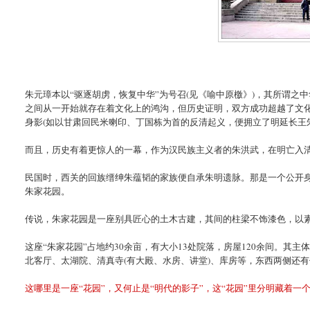
朱元璋本以“驱逐胡虏，恢复中华”为号召(见《喻中原檄》)，其所谓
之间从一开始就存在着文化上的鸿沟，但历史证明，双方成功超越了文化
身影(如以甘肃回民米喇印、丁国栋为首的反清起义，便拥立了明延长王
而且，历史有着更惊人的一幕，作为汉民族主义者的朱洪武，在明亡入
民国时，西关的回族缙绅朱蕴韬的家族便自承朱明遗脉。那是一个公开
朱家花园。
传说，朱家花园是一座别具匠心的土木古建，其间的柱梁不饰漆色，以
这座“朱家花园”占地约30余亩，有大小13处院落，房屋120余间。其主
北客厅、太湖院、清真寺(有大殿、水房、讲堂)、库房等，东西两侧还
这哪里是一座“花园”，又何止是“明代的影子”，这“花园”里分明藏着一