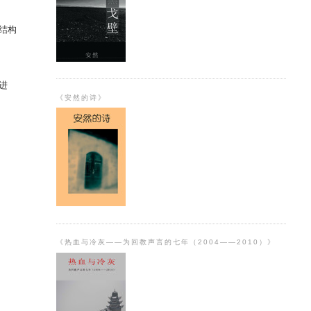
结构
进
《安然的诗》
《热血与冷灰——为回教声言的七年（2004——2010）》