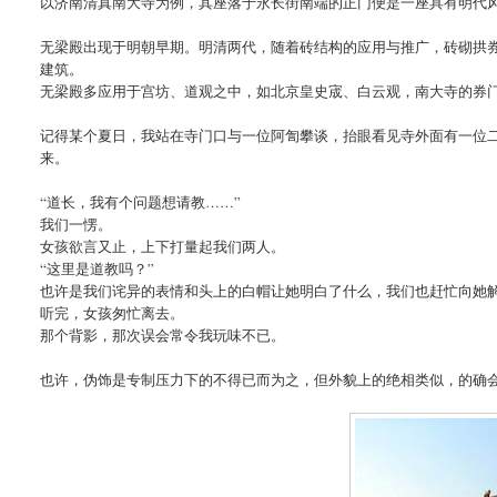
以济南清真南大寺为例，其座落于永长街南端的正门便是一座具有明代
无梁殿出现于明朝早期。明清两代，随着砖结构的应用与推广，砖砌拱
建筑。
无梁殿多应用于宫坊、道观之中，如北京皇史宬、白云观，南大寺的券
记得某个夏日，我站在寺门口与一位阿訇攀谈，抬眼看见寺外面有一位
来。
“道长，我有个问题想请教……”
我们一愣。
女孩欲言又止，上下打量起我们两人。
“这里是道教吗？”
也许是我们诧异的表情和头上的白帽让她明白了什么，我们也赶忙向她
听完，女孩匆忙离去。
那个背影，那次误会常令我玩味不已。
也许，伪饰是专制压力下的不得已而为之，但外貌上的绝相类似，的确