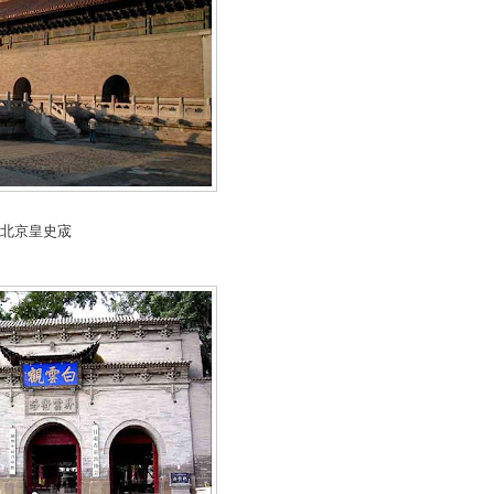
北京皇史宬