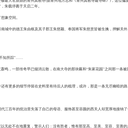
资修建大名鼎鼎的青州真教寺(据青州地方志和《青州真教寺建寺碑》)，这位偏
”，朱载垿薨于天启二年。
了想象空间。
济南城中的德王朱由枢及其子郡王朱慈颖、奉国将军朱慈赏皆被生擒，押解关外
不知所踪”……
夜轰鸣，一部传奇早已烟消云散，在南大寺的那块匾和“朱家花园”之间那一条被
许还有更多的细节停留在史料里有待后人的梳理，或许，那是一条无尽幽暗的路
明代三百年的统治里失落了自己的母语、服饰甚至容颜的西关人却宽厚地接纳了
它以无处不在地重复，警示人们：没有胜者，惟有那至高、至美、至容、至善的