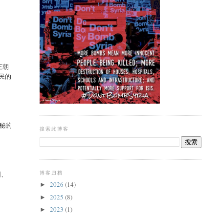
王朝
民的
秘的
搜索此博客
园、
博客归档
2026
(14)
►
2025
(8)
►
2023
(1)
►