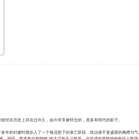
些曾经在历史上存在过许久，如今常常被怀念的，竟多有明代的影子。
千多年的封建时期步入了一个每况愈下的衰亡阶段，统治者不复盛唐的胸襟与气
服、胡语，禁本族自相婚嫁”的大汉族主义政策。这造成中原腹地的色目人集团