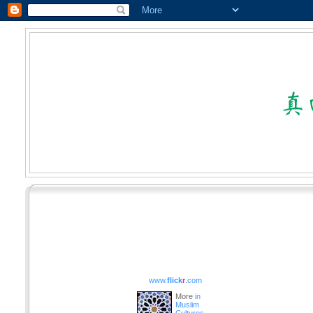
www.
flick
r
.com
More
in
Muslim