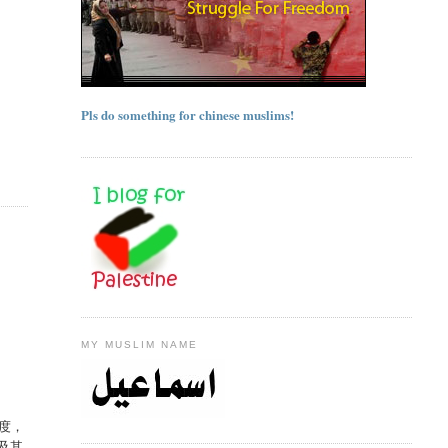
Pls do something for chinese muslims!
MY MUSLIM NAME
度，
及其