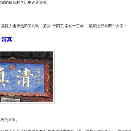
虔诚的穆斯林？历史迷雾重重。
题匾人也果然不同凡响，落款“宁阳王 崇祯十三年”，匾额上只有两个大字：
清真
“
”。
飘摇的末世。