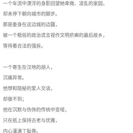
一个车流中漂浮的身影回望她卑微、凌乱的家园，
却未停下朝向城市的脚步。
那是委身在这边城的边疆，
被一个粗俗的政治谎言视作文明疥癣的最后故乡，
等待着合法的强拆。
一个寄生在汉地的胡人，
沉痛异常。
他想和隐秘的爱人交谈，
却做不到；
他在沉默与伪饰的传统中变哑，
只在纸上保持古老与优雅，
内心灌满了耻辱。