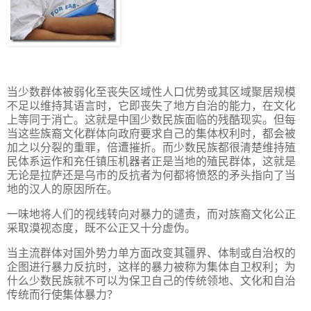
当少数群体被弱化至丧失区域性人口优势或其区域聚居规模
不足以维持其语言时，它即丧失了地方自治的能力，在文化
上等同于消亡。这就是中国少数民族面临的残酷现实。但每
当这些族裔文化群体向政府要求自己的集体权利时，都会被
加之以分裂的重罪，倍遭摧折。而少数民族都很清楚维持殖
民体系运作和充任镇压机器者正是当地的殖民群体，这就是
无论是拉萨还是乌市的反抗者为何都将愤怒的矛头指向了当
地的汉人的原因所在。
一味地将人们的视线转向对暴力的谴责，而对族裔文化公正
采取漠视态度，既不公正又十分虚伪。
当主流群体对国外势力单方面改变其疆界、体制或自治权的
企图进行暴力反抗时，这样的暴力被称为集体自卫权利；为
什么少数民族就不可以为保卫自己的传统领地、文化和自治
传统而行使集体暴力？