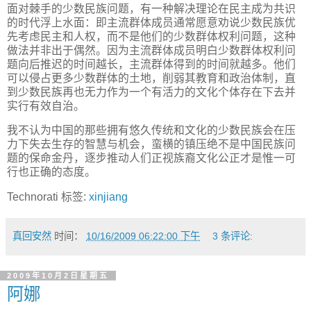
面对棘手的少数民族问题，有一种解决理论在民主成为共识
的时代浮上水面：即主流群体成员通常愿意劝说少数民族优
先考虑民主和人权，而不是他们的少数群体权利问题，这种
做法并非出于偶然。因为主流群体成员明白少数群体权利问
题向后推迟的时间越长，主流群体得到的时间就越多。他们
可以侵占更多少数群体的土地，削弱其教育和政治体制，直
到少数民族再也无力作为一个有活力的文化个体存在下去并
实行有效自治。
我不认为中国的那些拥有悠久传统和文化的少数民族会在压
力下失去生存的智慧与机会，蛮横的镇压绝不是中国民族问
题的保命金丹，逐步推动人们正视族裔文化公正才是惟一可
行也正确的态度。
Technorati 标签:
xinjiang
真回安然
时间：
10/16/2009 06:22:00 下午
3 条评论:
2009年10月2日星期五
阿娜