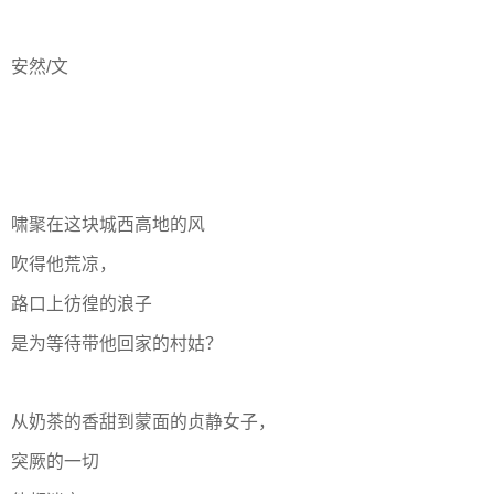
安然/文
啸聚在这块城西高地的风
吹得他荒凉，
路口上彷徨的浪子
是为等待带他回家的村姑？
从奶茶的香甜到蒙面的贞静女子，
突厥的一切