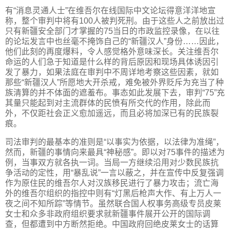
有“消息灵通人士”在维吾尔在线国际中文论坛得意洋洋地宣
称，整个审判中将有100人被判死刑。由于这些人之前放出过
只有新疆安全部门才掌握的75当日的市政监控录像，在以往
的论坛发言中也丝毫不掩饰自己的“新疆汉人”身份……因此，
他们此刻的再度爆料，令人感觉格外意味深长。关注维吾尔
命运的人们急于知道是什么样的背后原因和现场具体诱因引
发了暴力，如果法庭在审判中不周详地考察这些因素，就如
那些“新疆汉人”所愿地大开杀戒，难免被外界贬斥为充当了种
族清算的并不体面的遮羞布。事态如此发展下去，审判“75”充
其量只能起到对主流群体的民愤有所交代的作用，除此而
外，不仅距社会正义愈加遥远，而且必将加深已有的民族裂
痕。
司法审判的最基本的准则是“以事实为依据，以法律为准绳”，
然而，新疆的事情向来最具“神秘感”。即以对75事件的描述为
例，当事双方就各执一词。当局一方继续沿用对少数民族抗
争活动的定性，用“暴乱说”一言以蔽之，并在宣传中反复强调
作为原住民的维吾尔人对汉族移民进行了暴力攻击；流亡海
外的维吾尔组织的指控中则有“灯黑后枪声大作、有上万人一
夜之间不知所踪”等情节。虽然联合国人权事务高级专员皮莱
女士和众多非政府组织要求就新疆事件展开公开的国际调
查，但都遭到中方断然拒绝。中国政府回绝皮莱女士的话算