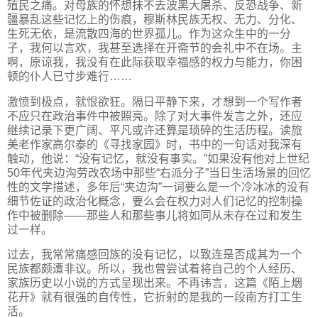
殖民之痛。对母族的怀想抹不去波黑大屠杀、反恐战争、新
疆暴乱这些记忆上的伤痕，穆斯林民族无权、无力、分化、
生死无依，是流散四海的世界孤儿。作为这众生中的一分
子，我何以言欢，我甚至选择在开斋节的会礼中不在场。主
啊，原谅我，我没有在此际获取幸福感的权力与能力，你困
顿的仆人已寸步难行……
激愤到极点，就恨欲狂。隔日平静下来，才想到一个写作者
不应只在政治事件中被照亮。除了对大事件发言之外，还应
继续记录下更广阔、平凡或许还算是琐碎的生活历程。读旅
美老作家高尔泰的《寻找家园》时，书中的一句话对我深有
触动，他说：“没有记忆，就没有事实。”如果没有他对上世纪
50年代夹边沟劳改农场中那些“右派分子”当日生活场景的回忆
性的文学描述，多年后“夹边沟”一词要么是一个冷冰冰的没有
细节佐证的政治化概念，要么会在权力对人们记忆的控制操
作中被删除——那些人和那些事儿将如同从未存在过和发生
过一样。
过去，我常常痛感回族的没有记忆，以致连是否成其为一个
民族都颇遭非议。所以，我也曾尝试着将自己的个人经历、
家族历史以小说的方式呈现出来。不再讳言，这篇《陌上烟
花开》就有很强的自传性，它折射的是我的一段南方打工生
活。