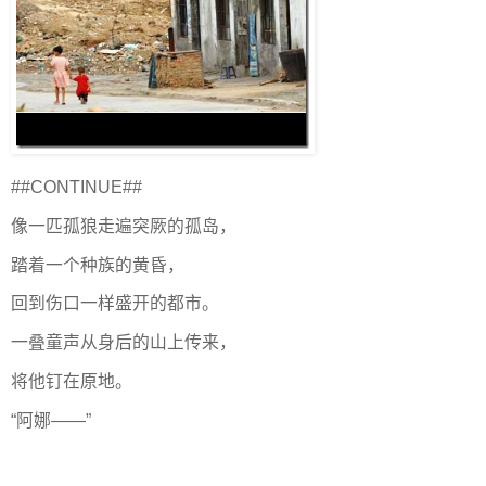
##CONTINUE##
像一匹孤狼走遍突厥的孤岛，
踏着一个种族的黄昏，
回到伤口一样盛开的都市。
一叠童声从身后的山上传来，
将他钉在原地。
“阿娜——”