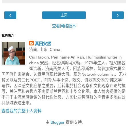
‹
›
主页
查看网络版本
我的简介
真回安然
济南, 山东, China
Cui Haoxin, Pen name An Ran, Hui muslim writer in
china 安然，经名伊斯玛义勒，1979年生人，祖父赐名
崔浩新，济南西关人氏，回族穆斯林，曾参加第六届全
国回族作家笔会、边缘民族现代诗大展。现为Network columnist、无业
贫民以及穷二代POET，前期从事小说、散文、诗歌等文体的“纯文学”
写作，因深感文化启蒙之重要，后转集於社会观察和文化观察评论的撰
写，关注面和兴趣点不离伊斯兰世界和中华文化圈。本人博客提供的是
不同于主流民族话语的替代性信息，力图让弱势族群的声音更多地在公
共领域表达出来。
查看我的完整个人资料
由
Blogger
提供支持.