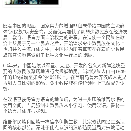
随着中国的崛起，国家实力的增强非但未带给中国的主流群
体“汉民族”以安全感，反而促其加快了削弱少数民族在经济发
展、教育、语言方面自治权力的进程。在迫使一个民族在政
治上从属于另一个民族之后，开始谋求令少数民族在文化上
也归并入主流群体之中，中国境内所有真实存在着的少数民
族都真切地感受到了此种文化生存上的威胁。
60年来，中国陆续以军垦、支边、开发的名义对新疆这块重
要的少数民族聚居地进行大规模殖民，当地汉族人口由1949
年的1%猛增至如今的40%以上，在首府乌鲁木齐汉族人更是
占到人口比例的80%，令少数民族在传统领地上已然成为少
数。
在汉语已获得官方语言的地位后，为进一步压缩维吾尔语的
使用空间，当局强制少数民族从小学习、使用汉语，誓将一
个语言群体连根拔起。
维吾尔民族和回族一样信奉伊斯兰教，其宗教认同是民族认
同的核心部分。深味于此点认识的汉族殖民当局对宗教活动