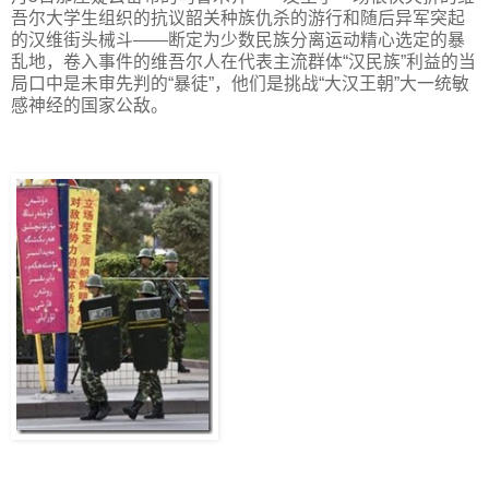
吾尔大学生组织的抗议韶关种族仇杀的游行和随后异军突起
的汉维街头械斗——断定为少数民族分离运动精心选定的暴
乱地，卷入事件的维吾尔人在代表主流群体“汉民族”利益的当
局口中是未审先判的“暴徒”，他们是挑战“大汉王朝”大一统敏
感神经的国家公敌。