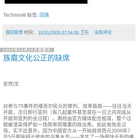
Technorati 标签:
回族
真回安然
时间：
10/31/2009 07:04:00 下午
没有评论:
2009年10月16日星期五
族裔文化公正的缺席
安然/文
对参与75事件的维吾尔民众的审判，效率极高——往往当天
开庭，次日即行宣判（有几起案件甚至是在一日之内完成从
开庭到宣判的全过程）。再经由官方媒体配合报道，整个过
程被渲染得俨如一场简单而隆重的政治秀。如此匆匆走过
场，实不出意外。因为中国官方从一开始就将西元2009年7
月5日那座疑云密布的乌鲁木齐——发生了一场很快夭折的维