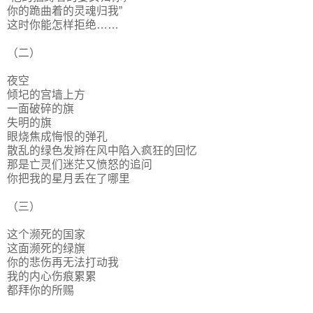
你的跪曲着的灵魂归我”
这时你能怎样拒绝……
（二）
夜空
倾圮的宫墙上方
一面破碎的旗
失明的旗
眼烧焦成悔恨的弹孔
散乱的绿色发辫在风中陷入疯狂的回忆
那是亡灵们迷茫又愤怒的追问
你把我的星月丢在了哪里
（三）
这个濒死的国家
这面濒死的绿旗
你的悲伤再无法打动我
我的内心伤痕累累
都拜你的所赐