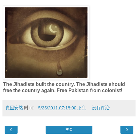
The Jihadists built the country. The Jihadists should
free the country again. Free Pakistan from colonist!
真回安然
时间：
5/25/2011 07:18:00 下午
没有评论:
‹
›
主页