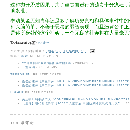
这种抛开矛盾因果，为了谴责而进行的谴责十分疯狂，
聊发泄。
奉劝某些无知青年还是多了解历史真相和具体事件中的
种头脑简单、不善于思考的弱智表现，而且违背公平正
是你所身处的这个社会，一个无良的社会将在大量毫无
Technorati 标签:
muslim
发布者
真回安然
时间：
1/04/2009 11:53:00 下午
标签：
答难
,
RELATED POSTS:
对“自由自在”驱逐“镭射”要求的回答
- 2009-02-09
一篇诗话
- 2008-10-05
TERRORISM
,
RELATED POSTS:
傲慢的诸神（第三部分）MUSLIM VIEWPOINT READ MUMBAI ATTACK
傲慢的诸神（第二部分）MUSLIM VIEWPOINT READ MUMBAI ATTACK
UIGHUR
RELATED POSTS:
关注碎叶城中的亲人（CONCERN HUIS AND UYGHURS IN KYRGYZS
【组诗】现代西域诗草（2009年入选首届“中国边缘民族现代诗大展”）
- 20
100 条评论: