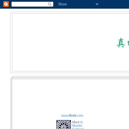
www.
flick
r
.com
More
in
Muslim