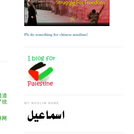
Pls do something for chinese muslims!
道道
了统
MY MUSLIM NAME
林网