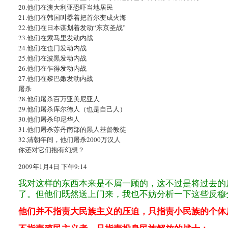
20.他们在澳大利亚恐吓当地居民
21.他们在韩国叫嚣着把首尔变成火海
22.他们在日本谋划着发动“东京圣战”
23.他们在索马里发动内战
24.他们在也门发动内战
25.他们在波黑发动内战
26.他们在乍得发动内战
27.他们在黎巴嫩发动内战
屠杀
28.他们屠杀百万亚美尼亚人
29.他们屠杀库尔德人（也是自己人）
30.他们屠杀印尼华人
31.他们屠杀苏丹南部的黑人基督教徒
32.清朝年间，他们屠杀2000万汉人
你还对它们抱有幻想？
2009年1月4日 下午9:14
我对这样的东西本来是不屑一顾的，这不过是将过去的
了。但他们既然送上门来，我也不妨分析一下这些反穆
他们并不指责大民族主义的压迫，只指责小民族的个体