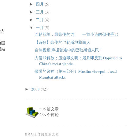
四月
(5)
►
三月
(3)
►
二月
(4)
►
一月
(5)
▼
老人
巴勒斯坦，最悲伤的词——一首小诗的创作手记
【诗歌】悲伤的巴勒斯坦蒙面人
边国
网站
自制视频 声援苦难中的巴勒斯坦人民！
入侵即解放；压迫即文明；屠杀即反恐 Opposed to
China's racist slande...
傲慢的诸神（第三部分）Muslim viewpoint read
Mumbai attacks
2008
(42)
►
305 篇文章
266 个评论
EMAIL订阅最新文章