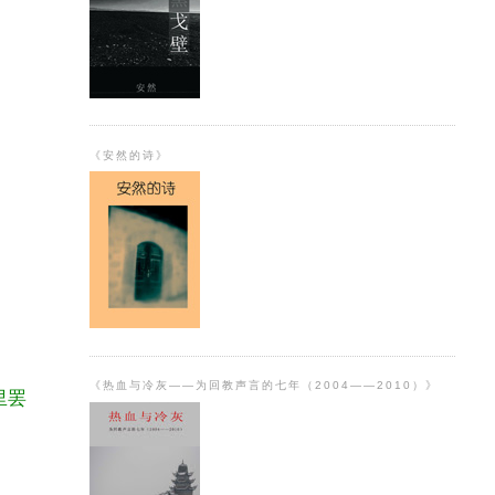
《安然的诗》
《热血与冷灰——为回教声言的七年（2004——2010）》
里罢