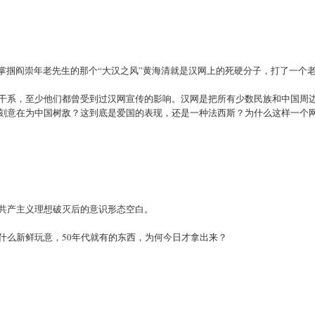
掌掴阎崇年老先生的那个“大汉之风”黄海清就是汉网上的死硬分子，打了一个
干系，至少他们都曾受到过汉网宣传的影响。汉网是把所有少数民族和中国周
刻意在为中国树敌？这到底是爱国的表现，还是一种法西斯？为什么这样一个
共产主义理想破灭后的意识形态空白。
什么新鲜玩意，50年代就有的东西，为何今日才拿出来？