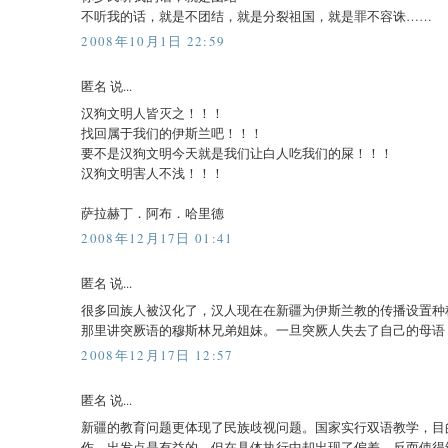
不听我的话，就是不团结，就是分裂祖国，就是罪不容诛……
2008年10月1日 22:59
匿名 说...
汉狗文明人皆灭之！！！
找回属于我们的伊斯兰吧！！！
要不是汉狗文明今天就是我们让白人吃我们的屎！！！
汉狗文明害人不浅！！！
萨拉赫丁．阿布．哈里德
2008年12月17日 01:41
匿名 说...
很多回族人被汉化了，汉人现在在新疆为伊斯兰教的传播设置种种
那里讲突厥语的穆斯林兄弟姐妹。一旦突厥人失去了自己的母语
2008年12月17日 12:57
匿名 说...
新疆的教育问题更体现了民族歧视问题。国家实行双语教学，目
作。出发点是有益的，但在具体执行中却出现了偏差，反而使得