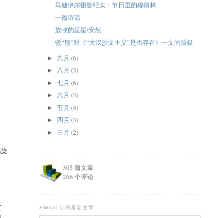
马健伊尔摄影纪实：节日里的穆斯林
一篇诗话
放牧的星星/安然
驳“翔”对《“大汉沙文主义”是否存在》一文的质疑
九月
(6)
►
八月
(3)
►
七月
(6)
►
六月
(3)
►
五月
(4)
►
四月
(3)
►
三月
(2)
►
感染
305 篇文章
266 个评论
工
EMAIL订阅最新文章
岗，