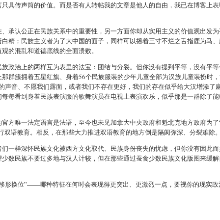
言只具传声筒的价值。而是否有人转帖我的文章是他人的自由，我已在博客上表
性、承认公正在民族关系中的重要性，另一方面你却从实用主义的价值观出发为
蛋白精；民族主义者为了大中国的面子，同样可以摇着三寸不烂之舌指鹿为马、
值观的混乱和道德底线的全面溃败。
民族政治上的两样互为表里的法宝：团结与分裂。但你没有提到平等，没有平等
那群簇拥着五星红旗、身着56个民族服装的少年儿童全部为汉族儿童装扮时，
们的声音、不愿我们露面，或者我们不存在更好，我们的存在似乎给大汉增添了
们每每看到身着民族表演服的歌舞演员在电视上表演欢乐，似乎那是一群除了能
的官方唯一法定语言是法语，至今也未见加拿大中央政府和魁北克地方政府为了
推行双语教育。相反，在那些大力推进双语教育的地方倒是隔阂弥深、分裂难除
者们一样深怀民族文化被西方文化取代、民族身份丧失的忧虑，但你没有因此而
望少数民族不要过多地与汉人计较，但在那些通过蚕食少数民族文化版图来缓解
移形换位”——哪种特征在何时会表现得更突出、更激烈一点，要视你的现实政