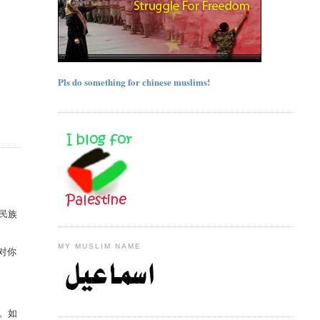
Pls do something for chinese muslims!
民族
MY MUSLIM NAME
对你
。如