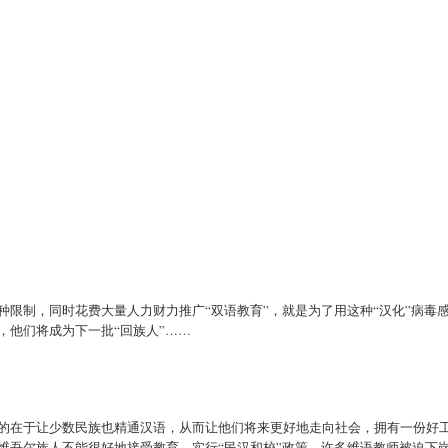
限制，同时花费大量人力财力推广“双语教育”，就是为了用这种“汉化”病毒
，他们将成为下一批“回族人”……
的在于让少数民族也精通汉语，从而让他们将来更好地走向社会，拥有一份好
维吾尔族人不能很好地接受教育。实行“民汉和校”政策，许多维语教师被迫下