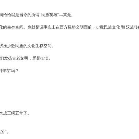
恰就是当今的所谓“民族英雄”---某党。
化的生存空间。也就是说事实上在西方强势文明面前，少数民族文化 和 汉族传
挤压少数民族的文化生存空间。
他们发扬古老文明，尽是扯淡。
团结”吗？
水成三纲五常了。
的”。