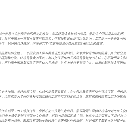
F就会容忍它公然指责自己既定的政策，尤其还是这么敏感的问题。你的这个网站是加密的吧，
解，虽然报纸上一直都在披露所谓真相，但我知道媒体是可以操纵的，尤其是在一党专政的国
化，我的确切身感到，即使是CCTV也有报道过少数民族感到被汉化的落寞。
么搞团结搞交流，一个国家的人学习共通语是最起码的。加拿大被誉为自由国度，其中魁北克
生隔阂和分裂。汉族是最大的民族，所以把汉语作为共通语是最简捷的方法，总不能用蒙文和
道，不论哪个国家都有法定语言作为共通语，这点上没必要指责中共。如果说刻意加大汉语比
的文化传统。举行国家公祭，你指的是祭奠炎黄么，在少数民族看来可能会有点可笑，但也是
本，天皇也要为了保护各种传统竞技而定期举行某些传统活动，政府也把民族节日定为国家假
没什么感受，为了维持传统，所以才把它作为法定假日。你可能无法理解汉族这种对传统文化
他们身上感受不到任何民族文化传统，感到的是所谓的非主流。这些个法定假日并不是针对少
自己的根的恐惧。政府没有强制少数民族也要庆祝这些假日吧，只是规定了都要在这些日子休