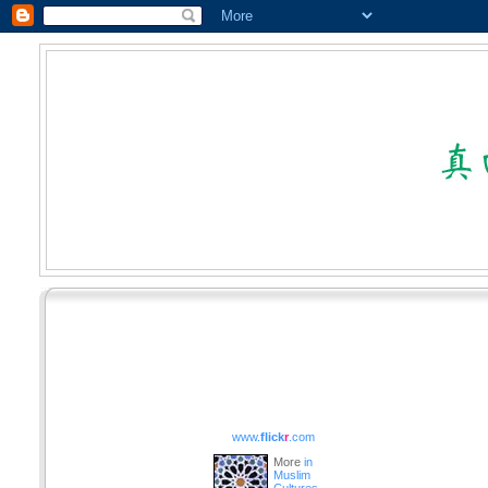
www.
flick
r
.com
More
in
Muslim