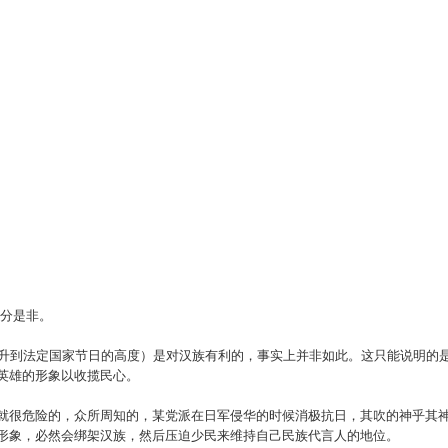
不分是非。
升到法定国家节日的高度）是对汉族有利的，事实上并非如此。这只能说明的
族英雄的形象以收揽民心。
动就很危险的，众所周知的，某党派在日军侵华的时候消极抗日，其吹的神乎其
的形象，必然会绑架汉族，然后压迫少民来维持自己民族代言人的地位。