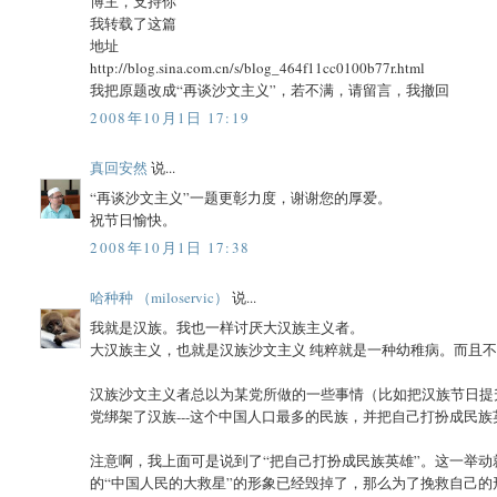
博主，支持你
我转载了这篇
地址
http://blog.sina.com.cn/s/blog_464f11cc0100b77r.html
我把原题改成“再谈沙文主义”，若不满，请留言，我撤回
2008年10月1日 17:19
真回安然
说...
“再谈沙文主义”一题更彰力度，谢谢您的厚爱。
祝节日愉快。
2008年10月1日 17:38
哈种种 （miloservic）
说...
我就是汉族。我也一样讨厌大汉族主义者。
大汉族主义，也就是汉族沙文主义 纯粹就是一种幼稚病。而且
汉族沙文主义者总以为某党所做的一些事情（比如把汉族节日提
党绑架了汉族---这个中国人口最多的民族，并把自己打扮成民
注意啊，我上面可是说到了“把自己打扮成民族英雄”。这一举
的“中国人民的大救星”的形象已经毁掉了，那么为了挽救自己