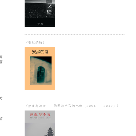
《安然的诗》
省
藏
为
《热血与冷灰——为回教声言的七年（2004——2010）》
流