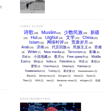
也
LABEL CLOUD
诗歌
Muslim
少数民族
新疆
(49)
(43)
(40)
Hui
Uighur
文学
China
(33)
(28)
(24)
(23)
(20)
Islam
网络时评
荒唐岁月
(18)
(18)
(18)
Arab
济南
代言回族
民族主义
答难
(10)
(10)
(9)
(9)
Writer
New media
Terrorism
影像
(8)
(7)
(6)
(6)
(6)
Eid
小说地藏
斋月
Free speech
Middle
(5)
(5)
(5)
(4)
East
Blog
India
Palestine
书话
来信
(4)
(3)
(3)
(3)
(3)
(3)
爱情
Chechnya
Obama
Pakistan
(3)
(2)
(2)
(2)
Totalitarianism
Turkey
新左派
Assassination
(2)
(2)
(2)
(1)
Black
Democracy
Dungan
Isreal
Syria
(1)
(1)
(1)
(1)
(1)
Tibet
USA
iran
literature news
refugee
抗战
(1)
(1)
(1)
(1)
(1)
(1)
#DONTBOMBSYRIA