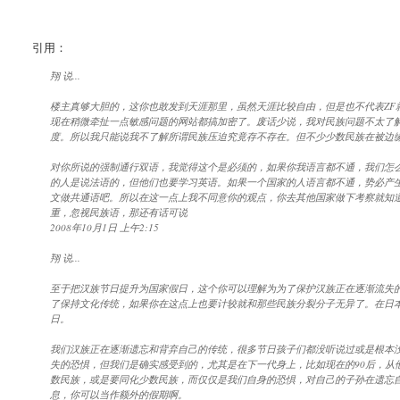
引用：
翔 说...
楼主真够大胆的，这你也敢发到天涯那里，虽然天涯比较自由，但是也不代表Z
现在稍微牵扯一点敏感问题的网站都搞加密了。废话少说，我对民族问题不太了
度。所以我只能说我不了解所谓民族压迫究竟存不存在。但不少少数民族在被边缘
对你所说的强制通行双语，我觉得这个是必须的，如果你我语言都不通，我们怎
的人是说法语的，但他们也要学习英语。如果一个国家的人语言都不通，势必产
文做共通语吧。所以在这一点上我不同意你的观点，你去其他国家做下考察就知
重，忽视民族语，那还有话可说
2008年10月1日 上午2:15
翔 说...
至于把汉族节日提升为国家假日，这个你可以理解为为了保护汉族正在逐渐流失
了保持文化传统，如果你在这点上也要计较就和那些民族分裂分子无异了。在日
日。
我们汉族正在逐渐遗忘和背弃自己的传统，很多节日孩子们都没听说过或是根本
失的恐惧，但我们是确实感受到的，尤其是在下一代身上，比如现在的90后，从
数民族，或是要同化少数民族，而仅仅是我们自身的恐惧，对自己的子孙在遗忘
息，你可以当作额外的假期啊。