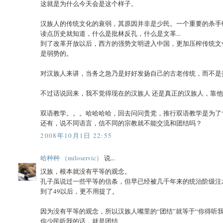
这就是为什么今天会是这个样子。
汉族人的传统文化的衰弱，其原因并非是少民。一个重要的杀手锏恰
读点历史就知道，什么是批林反孔，什么是文革...
到了改革开放以后，西方的强势文明进入中国，更加压榨传统文
是弱势的。
对汉族人来讲，当务之急乃是好好发扬自己的古老传统，而不是
不过话说回来，我不觉得现在的汉族人 还是真正的汉族人，靠
双语教学。。。哈哈哈哈，回去问问贵党，推行双语教学是为了“
还有，说不同语言，信不同的宗教就不能交流和团结吗？
2008年10月1日 22:55
哈种种 （miloservic）
说...
汉族，根本就没有平等的观念。
孔子虽说过一些平等的信条，但早已经被几千年来的统治阶级注
到了49以后，更不用提了。
因为没有平等的观念，所以汉族人嘴里的“团结”就等于“你得听我
你少民听我的话，就是团结