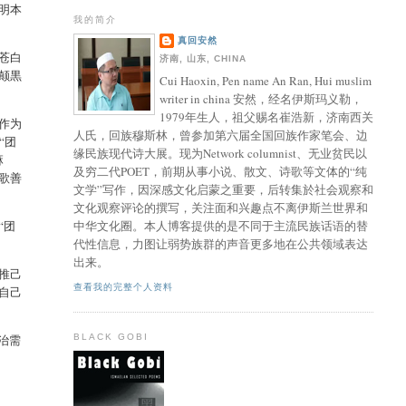
明本
我的简介
真回安然
苍白
济南, 山东, CHINA
颠黒
Cui Haoxin, Pen name An Ran, Hui muslim
writer in china 安然，经名伊斯玛义勒，
1979年生人，祖父赐名崔浩新，济南西关
作为
人氏，回族穆斯林，曾参加第六届全国回族作家笔会、边
“团
缘民族现代诗大展。现为Network columnist、无业贫民以
麻
及穷二代POET，前期从事小说、散文、诗歌等文体的“纯
歌善
文学”写作，因深感文化启蒙之重要，后转集於社会观察和
文化观察评论的撰写，关注面和兴趣点不离伊斯兰世界和
“团
中华文化圈。本人博客提供的是不同于主流民族话语的替
。
代性信息，力图让弱势族群的声音更多地在公共领域表达
出来。
推己
查看我的完整个人资料
自己
治需
BLACK GOBI