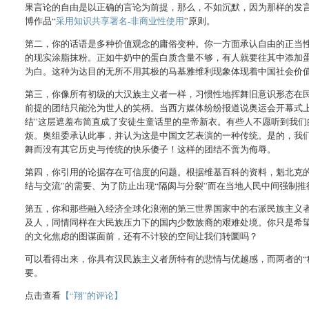
果言论的自由是以正确的言论为前提，那么，不如沉默，因为那样的发
博作品“
采用知识共享署名-非商业性使用
”原则。
第二，你的话语是多种价值观念的庸俗变种。你一方面承认自由的正当
的现实涂脂抹粉。正如牛奶中的蛋白质含量不够，有人就要往其中添加
为白。这种为达目的无所不用其极的马基雅维利现象体现着中国社会价
第三，你像所有初级的大汉族主义者一样，习惯性地挥舞旧意识形态在
前提的团结只能沦为世人的笑柄。当西方媒体纷纷报道说奥运会开幕式上
结”这层遮羞布简直成了安徒生童话里的皇帝新衣。有些人不愿听到我
烦。奥组委承认此事，并认为这是中国文艺表演的一种传统。是的，我
舞而没有其它历史与传统的快乐傻子！这样的团结不啻为侮辱。
第四，你引用的论据存在可信度的问题。根据维基百科的资料，魁北克
结与交流”的需要、为了防止出现“隔阂与分裂”而在当地人民中间强制
第五，你和那些融入经济全球化浪潮的第三世界国家中的右派民族主义
及人，同情同样在大民族压力下的国内少数族裔的艰难处境。你只是希
的文化焦虑的图谋面前，还有不计较的空间让我们转圜吗？
可以看得出来，你具有汉民族主义者所特有的悲情与优越感，而两者的“
要。
点击查看
【“翔”的评论】