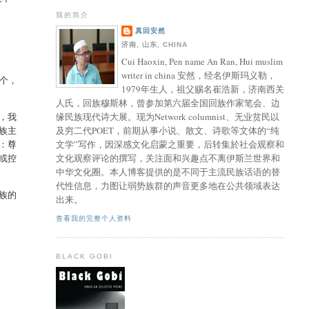
我的简介
真回安然
济南, 山东, CHINA
Cui Haoxin, Pen name An Ran, Hui muslim
writer in china 安然，经名伊斯玛义勒，
个，
1979年生人，祖父赐名崔浩新，济南西关
人氏，回族穆斯林，曾参加第六届全国回族作家笔会、边
，我
缘民族现代诗大展。现为Network columnist、无业贫民以
族主
及穷二代POET，前期从事小说、散文、诗歌等文体的“纯
：尊
文学”写作，因深感文化启蒙之重要，后转集於社会观察和
或控
文化观察评论的撰写，关注面和兴趣点不离伊斯兰世界和
中华文化圈。本人博客提供的是不同于主流民族话语的替
代性信息，力图让弱势族群的声音更多地在公共领域表达
族的
出来。
查看我的完整个人资料
BLACK GOBI