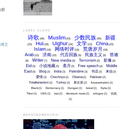
政府
LABEL CLOUD
诗歌
Muslim
少数民族
新疆
(49)
(43)
(40)
Hui
Uighur
文学
China
的博文
(33)
(28)
(24)
(23)
(20)
Islam
网络时评
荒唐岁月
(18)
(18)
(18)
Arab
济南
代言回族
民族主义
答难
(10)
(10)
(9)
(9)
Writer
New media
Terrorism
影像
(8)
(7)
(6)
(6)
(6)
Eid
小说地藏
斋月
Free speech
Middle
(5)
(5)
(5)
(4)
East
Blog
India
Palestine
书话
来信
(4)
(3)
(3)
(3)
(3)
(3)
爱情
Chechnya
Obama
Pakistan
(3)
(2)
(2)
(2)
Totalitarianism
Turkey
新左派
Assassination
(2)
(2)
(2)
(1)
Black
Democracy
Dungan
Isreal
Syria
(1)
(1)
(1)
(1)
(1)
Tibet
USA
iran
literature news
refugee
抗战
(1)
(1)
(1)
(1)
(1)
(1)
#DONTBOMBSYRIA