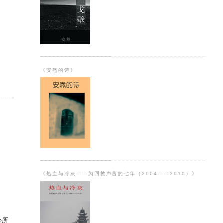
《安然的诗》
《热血与冷灰——为回教声言的七年（2004——2010）》
心所