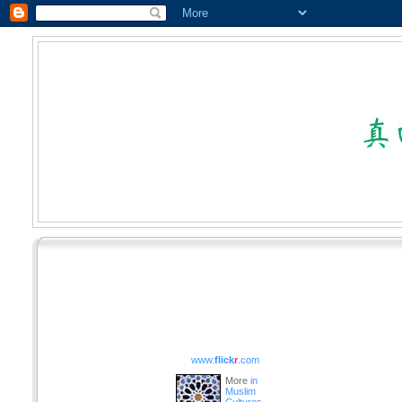
www.
flick
r
.com
More
in
Muslim