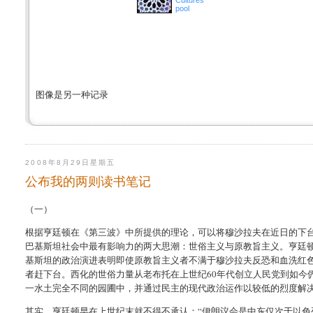
Cultures
pool
图像是另一种记录
2008年8月29日星期五
公布我的两则读书笔记
（一）
根据亨廷顿在《第三波》中所提供的理论，可以将穆沙拉夫在近日的下
巴基斯坦社会中最有影响力的两大思潮：世俗主义与原教旨主义。亨廷
基斯坦的政治演进表明即使原教旨主义者不满于穆沙拉夫反恐和血洗红
者赶下台。西化的世俗力量从老布托在上世纪60年代创立人民党到如今
一水土完全不同的园圃中，并通过民主的现代政治运作以较低的烈度解
其实，亨廷顿早在上世纪末就不得不承认：“伊朗议会是中东仅次于以色