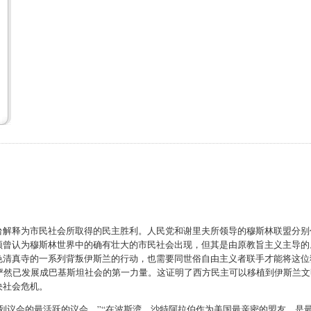
台解释为市民社会所取得的民主胜利。人民党和谢里夫所领导的穆斯林联盟分别
顿曾认为穆斯林世界中的确有壮大的市民社会出现，但其是由原教旨主义主导的
色清真寺的一系列背叛伊斯兰的行动，也需要同世俗自由主义者联手才能将这位
俨然已发展成巴基斯坦社会的第一力量。这证明了西方民主可以移植到伊斯兰文
决社会危机。
列议会的最活跃的议会。”“在波斯湾，沙特阿拉伯作为美国最亲密的盟友，是