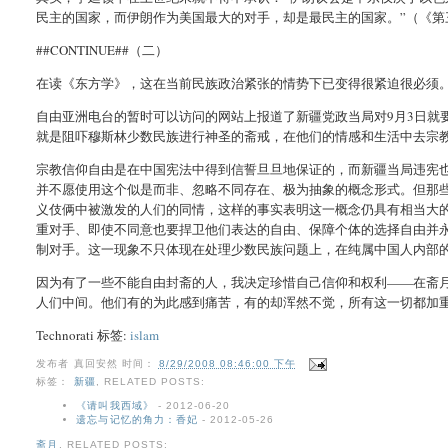
民主的国家，而伊朗作为美国最大的对手，却是最民主的国家。”（《第
##CONTINUE##（二）
在读《东方学》，这在当前民族政治紧张的情势下已变得很紧迫很必须
自由亚洲电台的暂时可以访问的网站上报道了新疆党政当局对9月3日就
就是阻吓穆斯林少数民族进行神圣的斋戒，在他们的情感和生活中去宗
宗教信仰自由是在中国宪法中得到信誓旦旦地保证的，而新疆当局违宪
并不愿使用这个似是而非、忽略不同存在、极为抽象的概念形式。但那
义伎俩中被激发的人们的同情，这样的事实表明这一概念仍具有相当大
重对手、即使不同意也要捍卫他们表达的自由、保障个体的选择自由并
制对手。这一现象不只体现在处理少数民族问题上，在纯属中国人内部
因为有了一些不能自由封斋的人，我决定珍惜自己信仰和权利——在斋
人们中间。他们有的为此感到痛苦，有的却浑然不觉，所有这一切都加
Technorati 标签:
islam
发布者
真回安然
时间：
8/29/2008 08:46:00 下午
标签：
新疆
,
RELATED POSTS:
《请叫我西域》
- 2012-06-20
遗忘与记忆的角力：香妃
- 2012-05-26
斋月
,
RELATED POSTS: