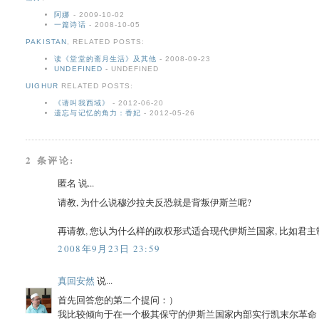
阿娜
- 2009-10-02
一篇诗话
- 2008-10-05
PAKISTAN
,
RELATED POSTS:
读《堂堂的斋月生活》及其他
- 2008-09-23
UNDEFINED
- UNDEFINED
UIGHUR
RELATED POSTS:
《请叫我西域》
- 2012-06-20
遗忘与记忆的角力：香妃
- 2012-05-26
2 条评论:
匿名 说...
请教, 为什么说穆沙拉夫反恐就是背叛伊斯兰呢?
再请教, 您认为什么样的政权形式适合现代伊斯兰国家, 比如君主制
2008年9月23日 23:59
真回安然
说...
首先回答您的第二个提问：）
我比较倾向于在一个极其保守的伊斯兰国家内部实行凯末尔革命