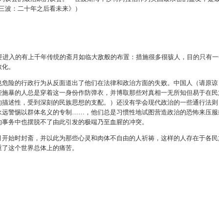
三波：二十年之后看未来》）
。
要进入的有上千年传统的斋月如临大敌般的布置：措施很多很骇人，目的只有一
教化。
也危险的行政行为从反面道出了他们在法律和政治方面的失败。中国人（请原谅
些施暴的人总是穿着这一身份作防弹衣，并博取那些对真相一无所知但易于在民
的描述性，受到深刻的民族思想的支配。）还没有学会现代政治的一些通行法则
永远警惕以群体名义的专制……，他们总是习惯性地试图营造政治的恐怖来压服
的事务中也摆脱不了由此引发的极端乃至血腥的冲突。
月开始时封斋，并以此为那些心灵和肉体不自由的人祈祷，这样的人存在于各民
重了这个世界总体上的痛苦。