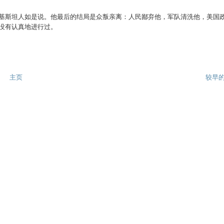
基斯坦人如是说。他最后的结局是众叛亲离：人民鄙弃他，军队清洗他，美国
没有认真地进行过。
主页
较早