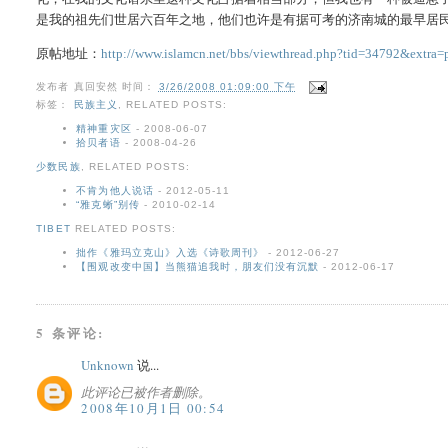
是我的祖先们世居六百年之地，他们也许是有据可考的济南城的最早居
原帖地址：
http://www.islamcn.net/bbs/viewthread.php?tid=34792&extr
发布者
真回安然
时间：
3/26/2008 01:09:00 下午
标签：
民族主义
,
RELATED POSTS:
精神重灾区
- 2008-06-07
拾贝者语
- 2008-04-26
少数民族
,
RELATED POSTS:
不肯为他人说话
- 2012-05-11
“雅克蜥”别传
- 2010-02-14
TIBET
RELATED POSTS:
拙作《雅玛立克山》入选《诗歌周刊》
- 2012-06-27
【围观改变中国】当熊猫追我时，朋友们没有沉默
- 2012-06-17
5 条评论:
Unknown
说...
此评论已被作者删除。
2008年10月1日 00:54