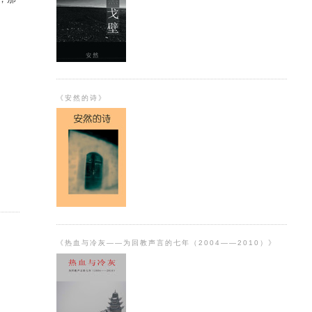
《安然的诗》
《热血与冷灰——为回教声言的七年（2004——2010）》