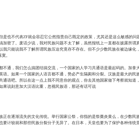
但是也不代表ZF就会容忍它公然指责自己既定的政策，尤其还是这么敏感的问
搞加密了。废话少说，我对民族问题不太了解，虽然报纸上一直都在披露所谓
以我只能说我不了解所谓民族压迫究竟存不存在。但不少少数民族在被边缘化
落寞。
都不通，我们怎么搞团结搞交流，一个国家的人学习共通语是最起码的。加拿
英语。如果一个国家的人语言都不通，势必产生隔阂和分裂。汉族是最大的民
共通语吧。所以在这一点上我不同意你的观点，你去其他国家做下考察就知道
如果说刻意加大汉语比重，忽视民族语，那还有话可说
族正在逐渐流失的文化传统。举行国家公祭，你指的是祭奠炎黄么，在少数民
也要计较就和那些民族分裂分子无异了。在日本，天皇也要为了保护各种传统