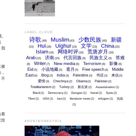
LABEL CLOUD
题。
诗歌
Muslim
少数民族
新疆
真
(49)
(43)
(40)
Hui
Uighur
文学
China
，我
(33)
(28)
(24)
(23)
(20)
Islam
网络时评
荒唐岁月
(18)
(18)
(18)
Arab
济南
代言回族
民族主义
答难
(10)
(10)
(9)
(9)
Writer
New media
Terrorism
影像
(8)
(7)
(6)
(6)
(6)
大被
Eid
小说地藏
斋月
Free speech
Middle
(5)
(5)
(5)
(4)
族，
East
Blog
India
Palestine
书话
来信
(4)
(3)
(3)
(3)
(3)
(3)
，不
爱情
Chechnya
Obama
Pakistan
(3)
(2)
(2)
(2)
Totalitarianism
Turkey
新左派
Assassination
(2)
(2)
(2)
(1)
Black
Democracy
Dungan
Isreal
Syria
(1)
(1)
(1)
(1)
(1)
Tibet
USA
iran
literature news
refugee
抗战
(1)
(1)
(1)
(1)
(1)
(1)
族看
竞技
#DONTBOMBSYRIA