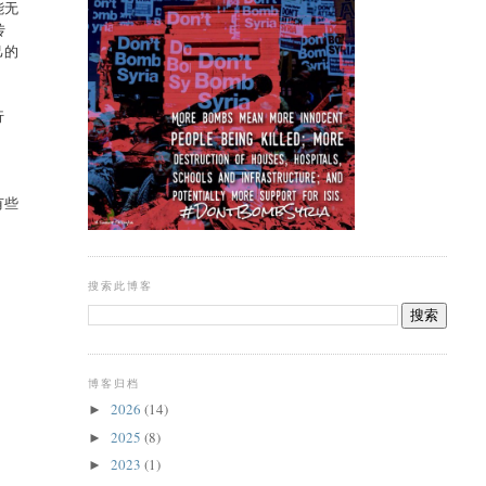
能无
传
己的
行
有些
搜索此博客
博客归档
2026
(14)
►
2025
(8)
►
2023
(1)
►