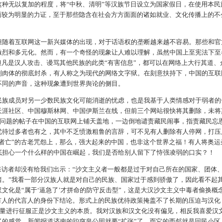
种无以复加的程度，将“中秋、清明”等汉族节日设立为国家假日，在使用本民
面较为明显的力证，至于那些隐含在社会方方面面的诸如就业、文化传播上的不
但随着互联网这一新兴媒体的出现，对于话语权的垄断越来越不容易。那些和官
激烈和多元化。然而，有一个奇怪的现象让人难以理解，虽然中国上至宪法下至
但凡是汉人攻击、谩骂其他民族的此类“有害信息”，都可以在网络上大行其道、
到肉体的彻底封杀，有人称之为现代的网络文字狱。在刻意扶持下，中国的互联
不同的声音，这种现象遭到世界舆论的侧目。
民族成员对另一少数民族文化可能消逝的忧虑，也是我基于人类情感对于弱者的
天涯社区、中国穆斯林网、中国伊斯兰在线，但前三个网站很快将其删除，未将
问题的帖子在中国的互联网上铺天盖地，一边倒地谴责藏民闹事，指责藏民忘
优待过多者也有之，其中不乏愤激粗鲁的言辞，可不见有人删除有人停网，打压
者亡”的古老咒怨上，那么，强大起来的中国，也非这个世界之福！有人将奥运
底担心一个什么样的中国在崛起，我们是否给别人留下了恃强凌弱的口实？！
来访者却没有给我们出示：“沙文主义者一般都是过于对自己所在的国家、团体
绪。”我看一部分汉族人就是对自己的民族、国家过于感到骄傲了，因此看不起
文化是“属于‘逼急了’才拼命的防守反击型”，这是大汉沙文主义中毒者偷换概
有人的代言人的身份下结论。形式上的民族优待政策掩盖不了长期的压迫与汉化
量进行征服正是沙文主义的本质。我对汉族和汉文化没有偏见，相反我喜爱汉
的感觉，新闻报道济南的趵突泉公园就要“扩张”了，而它的西邻就是回民小区