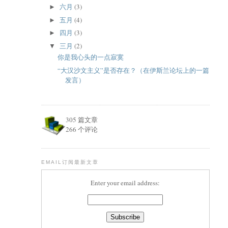
六月
(3)
►
五月
(4)
►
四月
(3)
►
三月
(2)
▼
你是我心头的一点寂寞
“大汉沙文主义”是否存在？（在伊斯兰论坛上的一篇
发言）
305 篇文章
266 个评论
EMAIL订阅最新文章
Enter your email address: