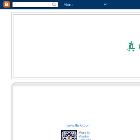
www.
flick
r
.com
More
in
Muslim