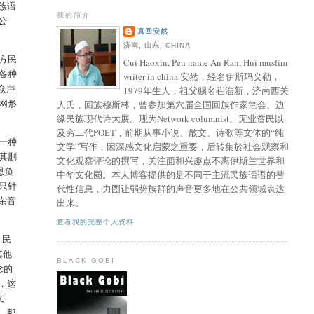
族语
我的简介
公
真回安然
济南, 山东, CHINA
方民
Cui Haoxin, Pen name An Ran, Hui muslim
各种
writer in china 安然，经名伊斯玛义勒，
众声
1979年生人，祖父赐名崔浩新，济南西关
网形
人氏，回族穆斯林，曾参加第六届全国回族作家笔会、边
缘民族现代诗大展。现为Network columnist、无业贫民以
及穷二代POET，前期从事小说、散文、诗歌等文体的“纯
一种
文学”写作，因深感文化启蒙之重要，后转集於社会观察和
其删
文化观察评论的撰写，关注面和兴趣点不离伊斯兰世界和
恩负
中华文化圈。本人博客提供的是不同于主流民族话语的替
只针
代性信息，力图让弱势族群的声音更多地在公共领域表达
杂音
出来。
查看我的完整个人资料
、民
其他
BLACK GOBI
念的
，这
文
，那