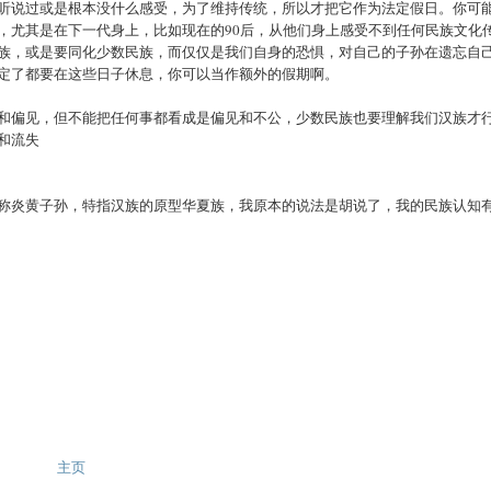
听说过或是根本没什么感受，为了维持传统，所以才把它作为法定假日。你可
，尤其是在下一代身上，比如现在的90后，从他们身上感受不到任何民族文化
族，或是要同化少数民族，而仅仅是我们自身的恐惧，对自己的子孙在遗忘自
定了都要在这些日子休息，你可以当作额外的假期啊。
和偏见，但不能把任何事都看成是偏见和不公，少数民族也要理解我们汉族才
和流失
称炎黄子孙，特指汉族的原型华夏族，我原本的说法是胡说了，我的民族认知
主页