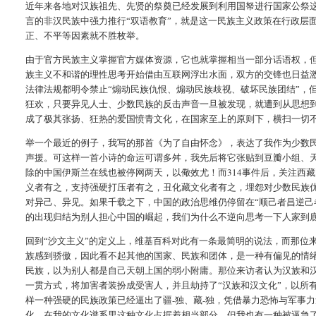
近年来各地对汉族祖先、先贤的祭奠已经发展到利用国帑进行国家公祭这
言的非汉民族中强力推行“双语教育”，就是这一民族主义政策在行政层
正、不平等因素就不胜枚举。
由于官方民族主义掌握官方媒体资源，它也就掌握相当一部分话语权，
族主义不和谐的理性思考开始借由互联网浮出水面，双方的交锋也日益
法律法规都明令禁止“煽动民族仇恨、煽动民族歧视、破坏民族团结”，
狂欢，只要异见人士、少数民族的反击声音一旦被发现，就遭到从思想
成了极其张扬、狂热的爱国愤青文化，在国家至上的原则下，横扫一切
举一个最近的例子，我写的那首《为了自由怀念》，表达了我作为少数
声援。可这样一首小诗的命运可谓多舛，我先后将它张贴到豆瓣小组、
314
除的中国伊斯兰在线也被停网两天，以儆效尤！而
事件后，关注西藏
义者有之，支持强硬打压者有之，丑化藏文化者有之，埋怨对少数民族
对异己、异见。如果千载之下，中国的政治思维仍停留在“顺己者昌逆己
的出现归结为别人担心中国的崛起，我们为什么不逆向思考一下人家到
回到“沙文主义”的定义上，维基百科对此有一条最简明的说法，而那位
族感到骄傲，因此看不起其他的国家、民族和团体，是一种有偏见的情
民族，以为别人都是自己天朝上国的弱小附庸。那位来访者认为汉族和汉
一贯方式，将加害者装扮成受害人，并且劫持了“汉族和汉文化”，以所
-
-
样一种强硬的民族政策已经逼出了疆
独、藏
独，凭借暴力恐怖与军事力
化，在我的文化谱系里这种文化占据着相当部分，但我也有一种被逼急了