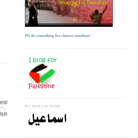
Pls do something for chinese muslims!
的部
MY MUSLIM NAME
”，
既得