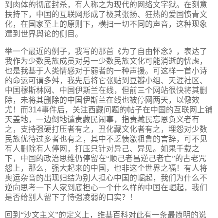
到肉体的彻底封杀，有人称之为现代的网络文字狱。在刻意
扶持下，中国的互联网形成了极其张扬、狂热的爱国愤青文
化，在国家至上的原则下，横扫一切不同的声音，这种现象
遭到世界舆论的侧目。
举一个最近的例子，我写的那首《为了自由怀念》，表达了
我作为少数民族成员对另一少数民族文化可能消逝的忧虑，
也是我基于人类情感对于弱者的一种声援。可这样一首小诗
的命运可谓多舛，我先后将它张贴到豆瓣小组、天涯社区、
中国穆斯林网、中国伊斯兰在线，但前三个网站很快将其删
除，未将其删除的中国伊斯兰在线也被停网两天，以儆效
尤！而
314
事件后，关注西藏问题的帖子在中国的互联网上铺
天盖地，一边倒地谴责藏民闹事，指责藏民忘恩负义者有
之，支持强硬打压者有之，丑化藏文化者有之，埋怨对少数
民族优待过多者也有之，其中不乏愤激粗鲁的言辞，可不见
有人删除有人停网，打压只针对异己、异见。如果千载之
下，中国的政治思维仍停留在“顺己者昌逆己者亡”的古老咒
怨上，那么，强大起来的中国，也非这个世界之福！有人将
奥运杂音的出现归结为别人担心中国的崛起，我们为什么不
逆向思考一下人家到底担心一个什么样的中国在崛起，我们
是否给别人留下了恃强凌弱的口实？！
回到“沙文主义”的定义上，维基百科对此有一条最简明的说