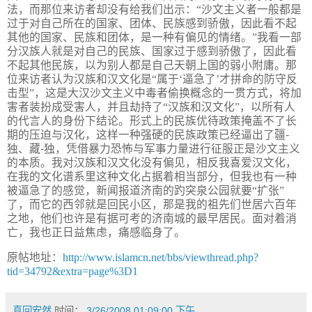
法，而那位来访者却没有给我们出示：“沙文主义者一般都是
过于对自己所在的国家、团体、民族感到骄傲，因此看不起
其他的国家、民族和团体，是一种有偏见的情绪。”我看一部
分汉族人就是对自己的民族、国家过于感到骄傲了，因此看
不起其他民族，以为别人都是自己天朝上国的弱小附庸。那
位来访者认为汉族和汉文化是“属于‘逼急了’才拼命的防守反
击型”，这是大汉沙文主义中毒者偷换概念的一贯方式，将加
害者装扮成受害人，并且劫持了“汉族和汉文化”，以所有人
的代言人的身份下结论。形式上的民族优待政策掩盖不了长
期的压迫与汉化，这样一种强硬的民族政策已经逼出了疆
-
独、藏
-
独，凭借暴力恐怖与军事力量进行征服正是沙文主义
的本质。我对汉族和汉文化没有偏见，相反我喜爱汉文化，
在我的文化谱系里这种文化占据着相当部分，但我也有一种
被逼急了的感觉，新闻报道济南的趵突泉公园就要“扩张”
了，而它的西邻就是回民小区，那是我的祖先们世居六百年
之地，他们也许是有据可考的济南城的最早居民。面对着消
亡，我也正日益焦虑，痛感临身了。
原帖地址：
http://www.islamcn.net/bbs/viewthread.php?
tid=34792&extra=page%3D1
真回安然
时间：
3/26/2008 01:09:00 下午