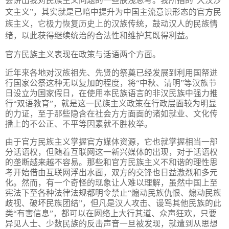
会讲出我对民族主义问题的一些肤浅思考。我所指的“大汉沙
文主义”，其实就是已暗中提升为中国主流意识形态的官方民
族主义，它极力恢复历史上的汉族传统，鼓动汉人的民族情
绪，以此获得继续统治的合法性和维护其既得利益。
官方民族主义表现在政策与话语两个方面。
近年来各地对汉族祖先、先贤的祭奠已经发展到利用国帑进
行国家公祭这种无以复加的程度，将“中秋、清明”等汉族节
日设立为国家假日，在使用本民族语言的非汉民族中强力推
行“双语教育”，就是这一民族主义政策在行政层面较为明显
的力证，至于那些隐含在社会方方面面的诸如就业、文化传
播上的不公正、不平等因素就不胜枚举。
由于官方民族主义掌握官方媒体资源，它也就掌握相当一部
分话语权，但随着互联网这一新兴媒体的出现，对于话语权
的垄断越来越不容易。那些和官方民族主义不和谐的理性思
考开始借由互联网浮出水面，双方的交锋也日益激烈和多元
化。然而，有一个奇怪的现象让人难以理解，虽然中国上至
宪法下至各种法律法规都明令禁止“煽动民族仇恨、煽动民族
歧视、破坏民族团结”，但凡是汉人攻击、谩骂其他民族的此
类“有害信息”，都可以在网络上大行其道、众声狂欢，只要
异见人士、少数民族的反击声音一旦被发现，就遭到从思想