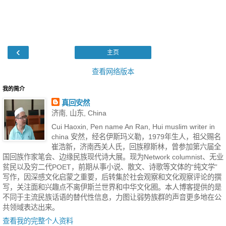
‹
主页
查看网络版本
我的简介
真回安然
济南, 山东, China
Cui Haoxin, Pen name An Ran, Hui muslim writer in
china 安然，经名伊斯玛义勒，1979年生人，祖父赐名
崔浩新，济南西关人氏，回族穆斯林，曾参加第六届全
国回族作家笔会、边缘民族现代诗大展。现为Network columnist、无业
贫民以及穷二代POET，前期从事小说、散文、诗歌等文体的“纯文学”
写作，因深感文化启蒙之重要，后转集於社会观察和文化观察评论的撰
写，关注面和兴趣点不离伊斯兰世界和中华文化圈。本人博客提供的是
不同于主流民族话语的替代性信息，力图让弱势族群的声音更多地在公
共领域表达出来。
查看我的完整个人资料