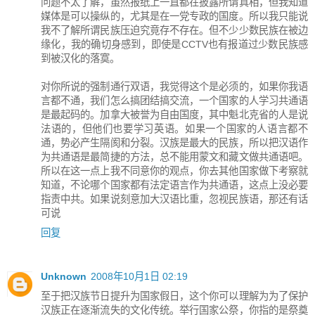
问题不太了解，虽然报纸上一直都在披露所谓真相，但我知道
媒体是可以操纵的，尤其是在一党专政的国度。所以我只能说
我不了解所谓民族压迫究竟存不存在。但不少少数民族在被边
缘化，我的确切身感到，即使是CCTV也有报道过少数民族感
到被汉化的落寞。
对你所说的强制通行双语，我觉得这个是必须的，如果你我语
言都不通，我们怎么搞团结搞交流，一个国家的人学习共通语
是最起码的。加拿大被誉为自由国度，其中魁北克省的人是说
法语的，但他们也要学习英语。如果一个国家的人语言都不
通，势必产生隔阂和分裂。汉族是最大的民族，所以把汉语作
为共通语是最简捷的方法，总不能用蒙文和藏文做共通语吧。
所以在这一点上我不同意你的观点，你去其他国家做下考察就
知道，不论哪个国家都有法定语言作为共通语，这点上没必要
指责中共。如果说刻意加大汉语比重，忽视民族语，那还有话
可说
回复
Unknown
2008年10月1日 02:19
至于把汉族节日提升为国家假日，这个你可以理解为为了保护
汉族正在逐渐流失的文化传统。举行国家公祭，你指的是祭奠