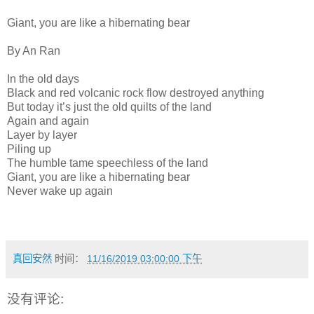
Giant, you are like a hibernating bear
By An Ran
In the old days
Black and red volcanic rock flow destroyed anything
But today it’s just the old quilts of the land
Again and again
Layer by layer
Piling up
The humble tame speechless of the land
Giant, you are like a hibernating bear
Never wake up again
真回安然
时间：
11/16/2019 03:00:00 下午
没有评论: