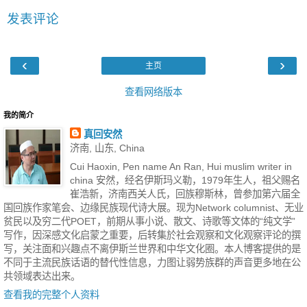
发表评论
‹
›
主页
查看网络版本
我的简介
真回安然
济南, 山东, China
Cui Haoxin, Pen name An Ran, Hui muslim writer in
china 安然，经名伊斯玛义勒，1979年生人，祖父赐名
崔浩新，济南西关人氏，回族穆斯林，曾参加第六届全
国回族作家笔会、边缘民族现代诗大展。现为Network columnist、无业
贫民以及穷二代POET，前期从事小说、散文、诗歌等文体的“纯文学”
写作，因深感文化启蒙之重要，后转集於社会观察和文化观察评论的撰
写，关注面和兴趣点不离伊斯兰世界和中华文化圈。本人博客提供的是
不同于主流民族话语的替代性信息，力图让弱势族群的声音更多地在公
共领域表达出来。
查看我的完整个人资料