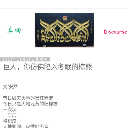
2019年11月16日星期六
巨人，你仿佛陷入冬眠的棕熊
文/安然
昔日毁天灭地的黑红岩流
今日只是大地泛黄的旧棉被
一次次
一层层
堆积成
大地驯服、卑微地无言