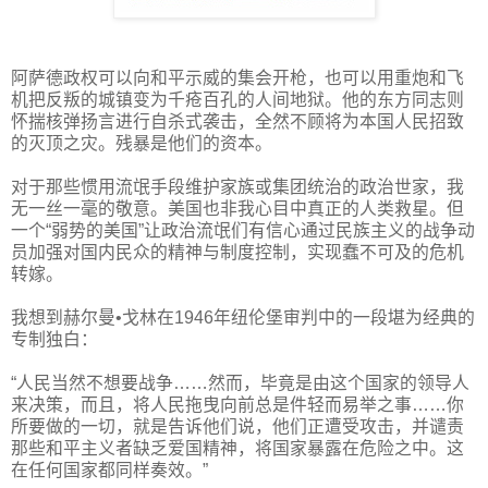
阿萨德政权可以向和平示威的集会开枪，也可以用重炮和飞
机把反叛的城镇变为千疮百孔的人间地狱。他的东方同志则
怀揣核弹扬言进行自杀式袭击，全然不顾将为本国人民招致
的灭顶之灾。残暴是他们的资本。
对于那些惯用流氓手段维护家族或集团统治的政治世家，我
无一丝一毫的敬意。美国也非我心目中真正的人类救星。但
一个“弱势的美国”让政治流氓们有信心通过民族主义的战争动
员加强对国内民众的精神与制度控制，实现蠢不可及的危机
转嫁。
我想到赫尔曼•戈林在1946年纽伦堡审判中的一段堪为经典的
专制独白：
“人民当然不想要战争……然而，毕竟是由这个国家的领导人
来决策，而且，将人民拖曳向前总是件轻而易举之事……你
所要做的一切，就是告诉他们说，他们正遭受攻击，并谴责
那些和平主义者缺乏爱国精神，将国家暴露在危险之中。这
在任何国家都同样奏效。”