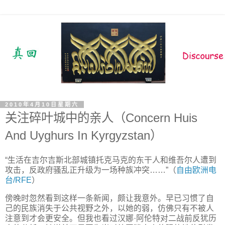
2010年4月10日星期六
关注碎叶城中的亲人（Concern Huis
And Uyghurs In Kyrgyzstan）
“生活在吉尔吉斯北部城镇托克马克的东干人和维吾尔人遭到
攻击，反政府骚乱正升级为一场种族冲突……”（
自由欧洲电
台/RFE
）
傍晚时忽然看到这样一条新闻，颇让我意外。早已习惯了自
己的民族消失于公共视野之外，以她的弱，仿佛只有不被人
注意到才会更安全。但我也看过汉娜·阿伦特对二战前反犹历