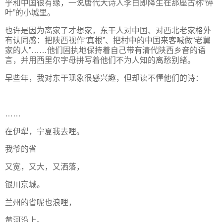
乎和中国很有缘，一说唐代大诗人李白即降生在那座古称“碎
叶”的小城里。
也许是因为离家了才想家，东干人对中国、对西北老家格外
有认同感：把陕西视作“真根”、把村中的中国来客喊做“老舅
家的人”……他们固执地保持着自己带有清代陕西乡音的语
言，并用西里尔字母拼写着他们不为人知的离愁别绪。
早些年，我对东干现象很感兴趣，但却读不懂他们的诗：
……
在伊犁，宁夏我去哩。
我爷的省
又宽，又大，又洒落，
银川京城。
兰州的省呢也浪哩，
黄河沿上。