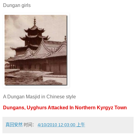
Dungan girls
A Dungan Masjid in Chinese style
Dungans, Uyghurs Attacked In Northern Kyrgyz Town
真回安然
时间：
4/10/2010 12:03:00 上午