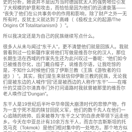
史的分析，她说并不是因为当时德国犹太人的强势地位引发
了大规模的妒意和攻击，而恰恰是因为他们的迅速衰落——
“丧失了他们在公共事务中的作用和影响，除了财产之外一无
所有时，反犹主义就达到了高峰（《极权主义的起源/The
Origins Of Totalitarianism》）”。
所以我决定还是为自己的民族继续写点什么。
很多人从未与闻过“东干人”，更不清楚他们就是回族人。我就
曾看到过一位新疆作家将他们写做是维吾尔化的汉人，那位
长期生活在西域的作家先生还为此兴叹过一番呢：“他们如今
已被维吾尔化，出门戴白帽子，说维吾尔语，让我吃惊的
是，不知什么时候他们信了伊斯兰教（王族《游牧者的归
途》）”。其实，我们是生来就信仰伊斯兰教的民族，无论我
们是被东边的人喊作“回”还是被西边的人称作“东干”——在喀
什的艾提尕尔清真寺门外打问道路时我就曾被那里的维吾尔
老人唤作过“Dungan”。
东干人是19世纪后半叶中华帝国大崩溃时代的悲惨产物，作
为一支宁死不屈的陕甘回民义军，他们的数千先人在他们一
心追随的统帅、后来被尊为“东干之父”的白彦虎带领下远走他
乡。今天在中亚总计有10余万东干人，而吉尔吉斯斯坦的托
克马克（Tokmok）是他们相对集中的一处地方。那个地方似