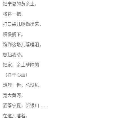
把宁夏的黄亲土，
将将一把，
打口袋儿呢掏出来，
慢慢搁下。
跪到这塔儿落哩泪，
想起我爷。
把家，亲土孽障的
（挣干心血）
想哩一世；总没见
宽大黄河，
洒落宁夏，新银川……
在这儿睡着。