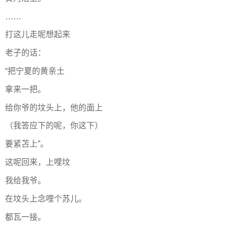
……
打这儿走呢想起来
老子的话：
“把宁夏的黄亲土
拿来一把。
给你爷的坟头上，他的面上
（我答应下的呢，你这下）
要紧苫上”。
这呢回来，上哩坟
我给我爷。
在坟头上念哩个苏儿。
都瓦一接。