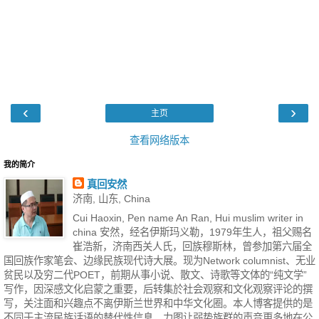
‹
›
主页
查看网络版本
我的简介
真回安然
济南, 山东, China
Cui Haoxin, Pen name An Ran, Hui muslim writer in
china 安然，经名伊斯玛义勒，1979年生人，祖父赐名
崔浩新，济南西关人氏，回族穆斯林，曾参加第六届全
国回族作家笔会、边缘民族现代诗大展。现为Network columnist、无业
贫民以及穷二代POET，前期从事小说、散文、诗歌等文体的“纯文学”
写作，因深感文化启蒙之重要，后转集於社会观察和文化观察评论的撰
写，关注面和兴趣点不离伊斯兰世界和中华文化圈。本人博客提供的是
不同于主流民族话语的替代性信息，力图让弱势族群的声音更多地在公