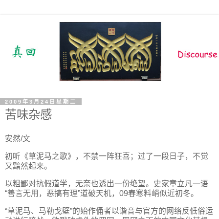
2009年3月24日星期二
苦味杂感
安然/文
初听《草泥马之歌》，不禁一阵狂喜；过了一段日子，不觉
又黯然起来。
以粗鄙对抗假道学，无奈也透出一份绝望。史家章立凡一语
“善言无用，恶搞有理”道破天机，09春寒料峭似近初冬。
“草泥马、马勒戈壁”的始作俑者以谐音与官方的网络反低俗运