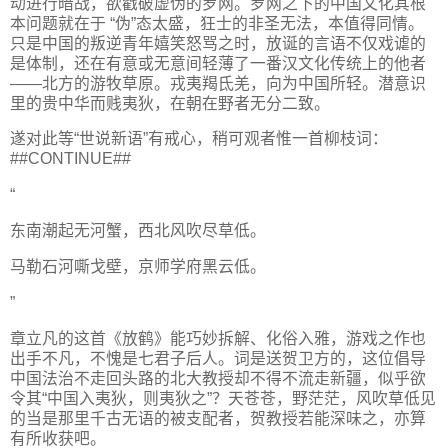
动进行暗战，欲戳破虚伪的罗网。罗网之下的中国文化其根
本问题就在于 “伪”态太盛，狂士的非圣无法，本值得同情。
只是中国的叛逆青年嬉笑怒骂之时，放诞的言语不仅戏谑的
是体制，还在有意或无意间轻薄了一番汉文化传统上的他者
——北方的游牧草原。戎夷羯氐羌，向为中国所轻。潜意识
里的贵中华而贱夷狄，在朝在野者无分二致。
遂对此等“世说新语”有戒心，稍可观者惟一首柳枝词：
##CONTINUE##
“
东南潮起无河蟹，西北风吹尽草低。
马勒石河嘶戈壁，京师学府黑云低。
”
章立凡的这首《放鹤》能巧妙拆解、化俗入雅，游戏之作也
出手不凡，不愧是七君子后人。词是送贺卫方的，这位倡导
中国法治不走回头路的北大教授却不得不流走新疆，似乎欲
令其“中国入夷狄，则夷狄之”？天苍苍，野茫茫，风吹草低见
的当是那里千古无语的被支配者，贺教授若能深味之，亦算
有所收获吧。