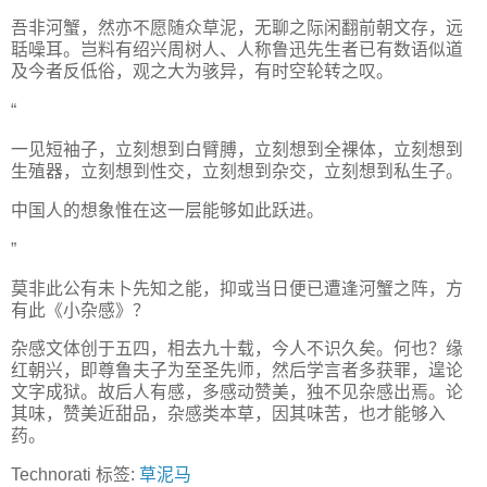
吾非河蟹，然亦不愿随众草泥，无聊之际闲翻前朝文存，远
聒噪耳。岂料有绍兴周树人、人称鲁迅先生者已有数语似道
及今者反低俗，观之大为骇异，有时空轮转之叹。
“
一见短袖子，立刻想到白臂膊，立刻想到全裸体，立刻想到
生殖器，立刻想到性交，立刻想到杂交，立刻想到私生子。
中国人的想象惟在这一层能够如此跃进。
”
莫非此公有未卜先知之能，抑或当日便已遭逢河蟹之阵，方
有此《小杂感》？
杂感文体创于五四，相去九十载，今人不识久矣。何也？缘
红朝兴，即尊鲁夫子为至圣先师，然后学言者多获罪，遑论
文字成狱。故后人有感，多感动赞美，独不见杂感出焉。论
其味，赞美近甜品，杂感类本草，因其味苦，也才能够入
药。
Technorati 标签:
草泥马