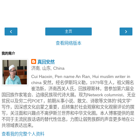
‹
›
主页
查看网络版本
我的简介
真回安然
济南, 山东, China
Cui Haoxin, Pen name An Ran, Hui muslim writer in
china 安然，经名伊斯玛义勒，1979年生人，祖父赐名
崔浩新，济南西关人氏，回族穆斯林，曾参加第六届全
国回族作家笔会、边缘民族现代诗大展。现为Network columnist、无业
贫民以及穷二代POET，前期从事小说、散文、诗歌等文体的“纯文学”
写作，因深感文化启蒙之重要，后转集於社会观察和文化观察评论的撰
写，关注面和兴趣点不离伊斯兰世界和中华文化圈。本人博客提供的是
不同于主流民族话语的替代性信息，力图让弱势族群的声音更多地在公
共领域表达出来。
查看我的完整个人资料